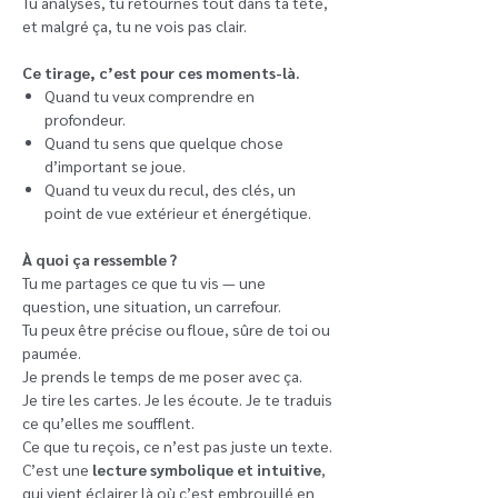
Tu analyses, tu retournes tout dans ta tête,
et malgré ça, tu ne vois pas clair.
Ce tirage, c’est pour ces moments-là.
Quand tu veux comprendre en
profondeur.
Quand tu sens que quelque chose
d’important se joue.
Quand tu veux du recul, des clés, un
point de vue extérieur et énergétique.
À quoi ça ressemble ?
Tu me partages ce que tu vis — une
question, une situation, un carrefour.
Tu peux être précise ou floue, sûre de toi ou
paumée.
Je prends le temps de me poser avec ça.
Je tire les cartes. Je les écoute. Je te traduis
ce qu’elles me soufflent.
Ce que tu reçois, ce n’est pas juste un texte.
C’est une
lecture symbolique et intuitive
,
qui vient éclairer là où c’est embrouillé en