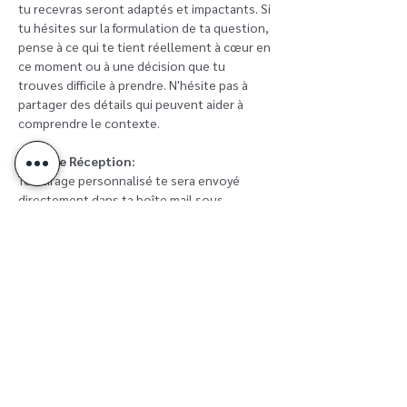
tu recevras seront adaptés et impactants. Si
tu hésites sur la formulation de ta question,
pense à ce qui te tient réellement à cœur en
ce moment ou à une décision que tu
trouves difficile à prendre. N'hésite pas à
partager des détails qui peuvent aider à
comprendre le contexte.
Délai de Réception:
Ton tirage personnalisé te sera envoyé
directement dans ta boîte mail sous
24h après ta commande. Ce délai me permet
de me consacrer avec attention à ta
demande pour te fournir un tirage réfléchi et
approfondi.
Sujets Exclus :
Je ne réalise pas de tirages concernant la
santé, les affaires légales, la mort, ou tout
autre sujet pouvant requérir l'intervention
de professionnels spécialisés. Ces domaines