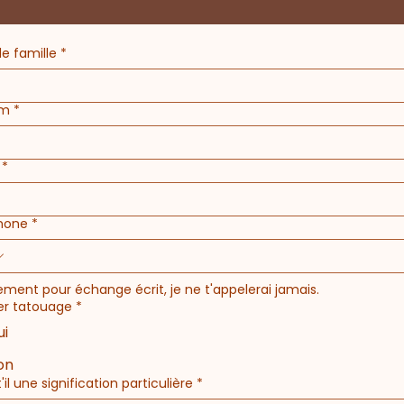
e famille
*
om
*
*
hone
*
ment pour échange écrit, je ne t'appelerai jamais.
er tatouage
*
ui
on
'il une signification particulière
*