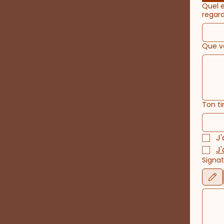
Quel e
regar
Que ve
Ton ti
J'
J'
Signa
Le mode d