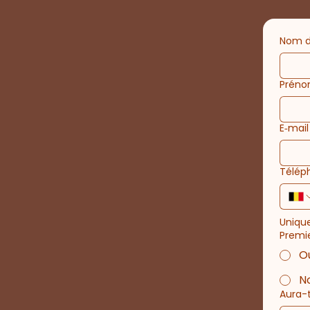
Nom d
Prén
E‑mail
Télép
Unique
Premi
O
N
Aura-t