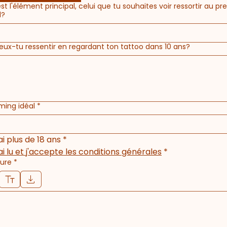
st l'élément principal, celui que tu souhaites voir ressortir au pr
d?
ux-tu ressentir en regardant ton tattoo dans 10 ans?
ming idéal
*
ai plus de 18 ans
*
ai lu et j'accepte les conditions générales
*
ture
*
e dessin a été sélectionné. Le dessin nécessite une souris ou un pavé tactile. Pour l'accessibilité