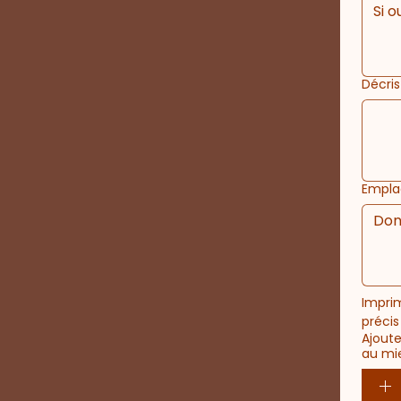
Décris
Empla
Imprim
précis
Ajoute
au mie